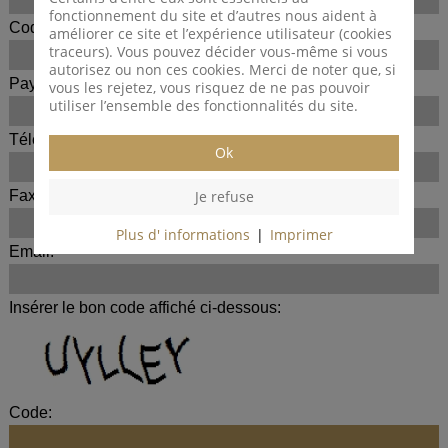
fonctionnement du site et d’autres nous aident à
Code postal / Lieu: *
améliorer ce site et l’expérience utilisateur (cookies
traceurs). Vous pouvez décider vous-même si vous
autorisez ou non ces cookies. Merci de noter que, si
Pays:
vous les rejetez, vous risquez de ne pas pouvoir
utiliser l’ensemble des fonctionnalités du site.
Téléphone:
Ok
Je refuse
Fax:
Plus d' informations
|
Imprimer
Email: *
Insérer le bon code affiché ci-dessous:
Code: